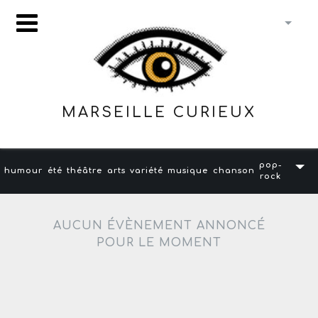
MARSEILLE CURIEUX
pop-
humour
été
théâtre
arts
variété
musique
chanson
rock
AUCUN ÉVÈNEMENT ANNONCÉ
POUR LE MOMENT