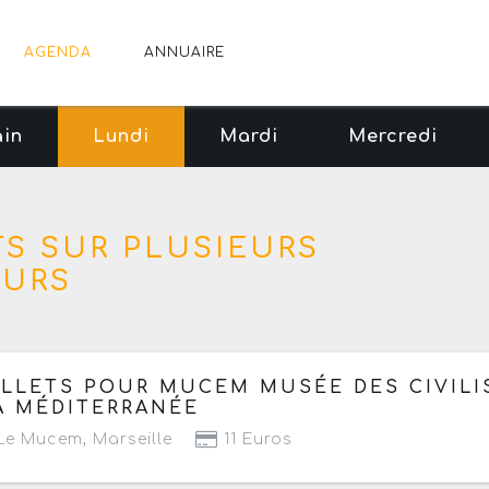
AGENDA
ANNUAIRE
in
Lundi
Mardi
Mercredi
S SUR PLUSIEURS
OURS
 mercredi 15 octobre 2025 au mercredi 19 août 2026
ILLETS POUR MUCEM MUSÉE DES CIVILI
A MÉDITERRANÉE
Le Mucem
,
Marseille
11 Euros