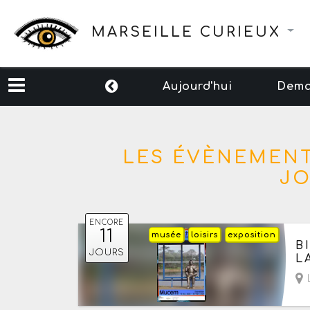
MARSEILLE CURIEUX
Aujourd'hui
Dema
LES ÉVÈNEMENT
J
ENCORE
11
musée
loisirs
exposition
Du
B
JOURS
L