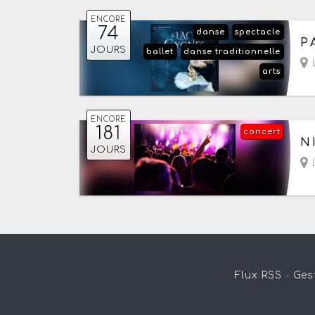
ENCORE
74
danse
spectacle
Du
P
JOURS
ballet
danse traditionnelle
L
arts
ENCORE
181
concert
Du
N
JOURS
L
Flux RSS
-
Ges