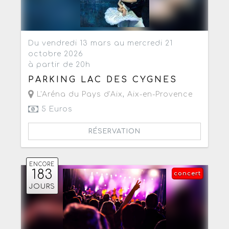
Du vendredi 13 mars au mercredi 21
octobre 2026
à partir de 20h
PARKING LAC DES CYGNES
L'Aréna du Pays d'Aix
,
Aix-en-Provence
5 Euros
RÉSERVATION
ENCORE
183
concert
JOURS