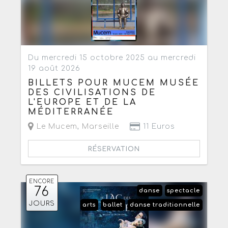
Du mercredi 15 octobre 2025 au mercredi
19 août 2026
BILLETS POUR MUCEM MUSÉE
DES CIVILISATIONS DE
L'EUROPE ET DE LA
MÉDITERRANÉE
Le Mucem
,
Marseille
11 Euros
RÉSERVATION
ENCORE
76
danse
spectacle
JOURS
arts
ballet
danse traditionnelle