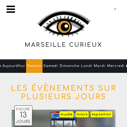
MARSEILLE CURIEUX
Aujourd'hui
Demain
Samedi
Dimanche
Lundi
Mardi
Mercredi
LES ÉVÈNEMENTS SUR
PLUSIEURS JOURS
ENCORE
13
musée
loisirs
exposition
JOURS