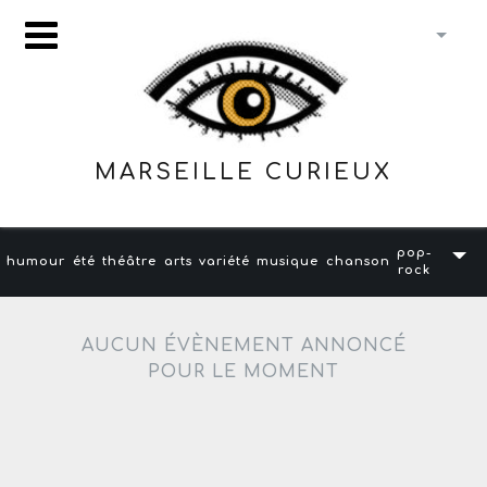
MARSEILLE CURIEUX
pop-
humour
été
théâtre
arts
variété
musique
chanson
rock
AUCUN ÉVÈNEMENT ANNONCÉ
POUR LE MOMENT