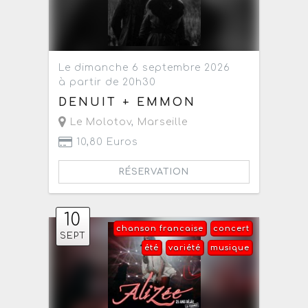
Le dimanche 6 septembre 2026
à partir de 20h30
DENUIT + EMMON
Le Molotov
,
Marseille
10,80 Euros
RÉSERVATION
10
chanson francaise
concert
SEPT
été
variété
musique