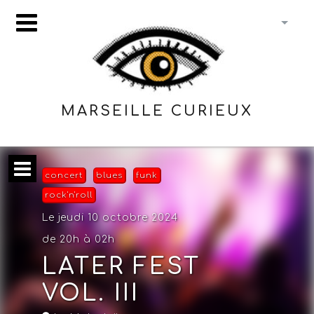
MARSEILLE CURIEUX
concert
blues
funk
rock'n'roll
Le jeudi 10 octobre 2024
de 20h à 02h
LATER FEST
VOL. III