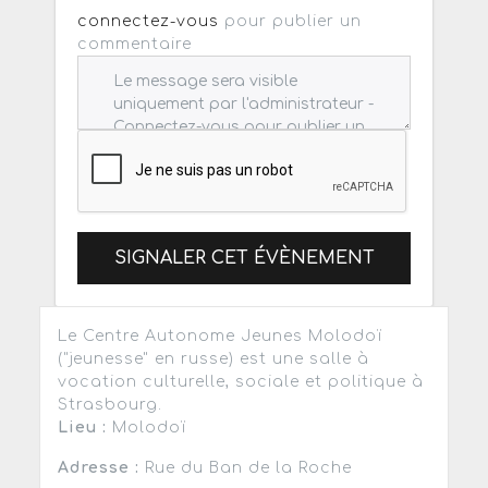
connectez-vous
pour publier un
commentaire
SIGNALER CET ÉVÈNEMENT
Le Centre Autonome Jeunes Molodoï
("jeunesse" en russe) est une salle à
vocation culturelle, sociale et politique à
Strasbourg.
Lieu :
Molodoï
Adresse :
Rue du Ban de la Roche