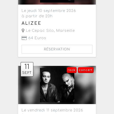
Le jeudi 10 septembre 2026
à partir de 20h
ALIZEE
Le Cepac Silo
,
Marseille
64 Euros
RÉSERVATION
11
rock
concert
SEPT
Le vendredi 11 septembre 2026