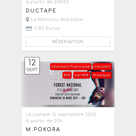
à partir de 20h30
DUCTAPE
Le Molotov
,
Marseille
11,80 Euros
RÉSERVATION
12
chanson francaise
concert
SEPT
été
variété
musique
Le samedi 12 septembre 2026
à partir de 20h
M.POKORA