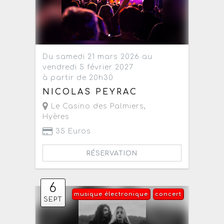
Du samedi 21 mars 2026 au
vendredi 5 février 2027
à partir de 20h30
NICOLAS PEYRAC
Le Casino des Palmiers
,
Hyères
35 Euros
RÉSERVATION
6
musique électronique
concert
SEPT