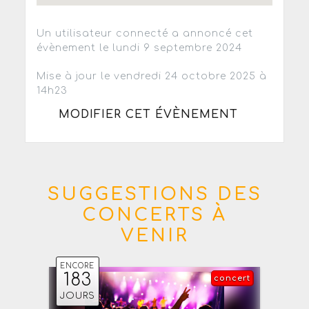
Un utilisateur connecté a annoncé cet
évènement le lundi 9 septembre 2024
Mise à jour le vendredi 24 octobre 2025 à
14h23
MODIFIER CET ÉVÈNEMENT
SUGGESTIONS DES
CONCERTS À
VENIR
ENCORE
183
concert
JOURS