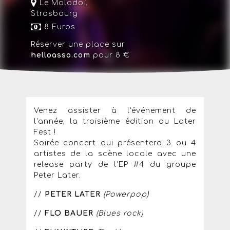
Le Molodoï
,
Strasbourg
8 Euros
Réserver une place sur
helloasso.com
pour 8 €
Venez assister à l'événement de
l'année, la troisième édition du Later
Fest !
Soirée concert qui présentera 3 ou 4
artistes de la scène locale avec une
release party de l'EP #4 du groupe
Peter Later.
//
PETER LATER
(Powerpop)
//
FLO BAUER
(Blues rock)